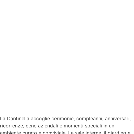
La Cantinella accoglie cerimonie, compleanni, anniversari,
ricorrenze, cene aziendali e momenti speciali in un
ambiente curato e conviviale. Le sale interne, il giardino e